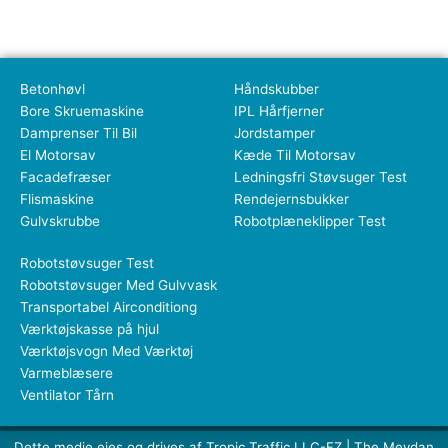
Betonhøvl
Håndskubber
Bore Skruemaskine
IPL Hårfjerner
Damprenser Til Bil
Jordstamper
El Motorsav
Kæde Til Motorsav
Facadefræser
Ledningsfri Støvsuger Test
Flismaskine
Rendejernsbukker
Gulvskrubbe
Robotplæneklipper Test
Robotstøvsuger Test
Robotstøvsuger Med Gulvvask
Transportabel Airconditiong
Værktøjskasse på hjul
Værktøjsvogn Med Værktøj
Varmeblæsere
Ventilator Tårn
Dette medie ejes og drives af Tropic Traffic LLC-FZ | The Meydan