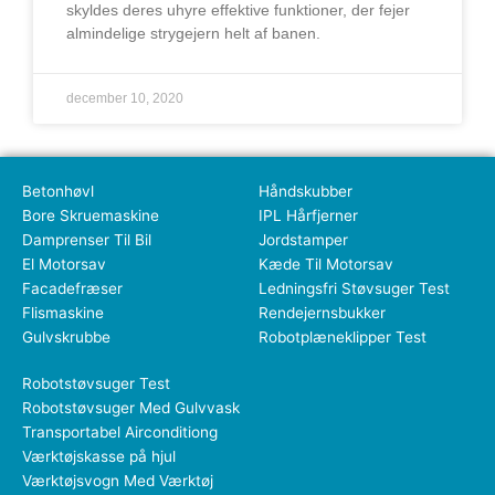
skyldes deres uhyre effektive funktioner, der fejer
almindelige strygejern helt af banen.
december 10, 2020
Betonhøvl
Håndskubber
Bore Skruemaskine
IPL Hårfjerner
Damprenser Til Bil
Jordstamper
El Motorsav
Kæde Til Motorsav
Facadefræser
Ledningsfri Støvsuger Test
Flismaskine
Rendejernsbukker
Gulvskrubbe
Robotplæneklipper Test
Robotstøvsuger Test
Robotstøvsuger Med Gulvvask
Transportabel Airconditiong
Værktøjskasse på hjul
Værktøjsvogn Med Værktøj